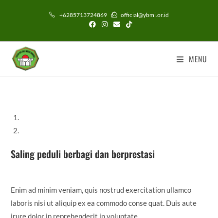
+6285713724869
official@ybmi.or.id
MENU
Saling peduli berbagi dan berprestasi
Enim ad minim veniam, quis nostrud exercitation ullamco
laboris nisi ut aliquip ex ea commodo conse quat. Duis aute
irure dolor in reprehenderit in voluptate.