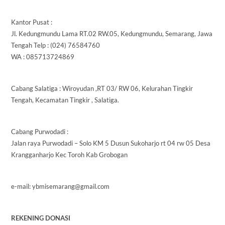
Kantor Pusat :
Jl. Kedungmundu Lama RT.02 RW.05, Kedungmundu, Semarang, Jawa
Tengah Telp : (024) 76584760
WA : 085713724869
Cabang Salatiga : Wiroyudan ,RT 03/ RW 06, Kelurahan Tingkir
Tengah, Kecamatan Tingkir , Salatiga.
Cabang Purwodadi :
Jalan raya Purwodadi – Solo KM 5 Dusun Sukoharjo rt 04 rw 05 Desa
Krangganharjo Kec Toroh Kab Grobogan
e-mail: ybmisemarang@gmail.com
REKENING DONASI