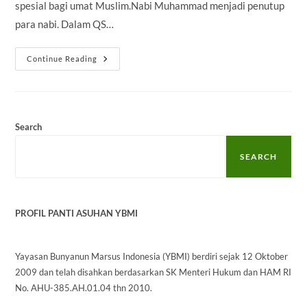
spesial bagi umat Muslim.Nabi Muhammad menjadi penutup
para nabi. Dalam QS…
7
Continue Reading
Keutamaan
Hari
Senin
Yang
Perlu
Kamu
Ketahui
Search
SEARCH
PROFIL PANTI ASUHAN YBMI
Yayasan Bunyanun Marsus Indonesia (YBMI) berdiri sejak 12 Oktober
2009 dan telah disahkan berdasarkan SK Menteri Hukum dan HAM RI
No. AHU-385.AH.01.04 thn 2010.