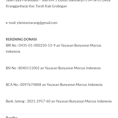
Jalan raya Purwodadi – Solo KM 5 Dusun Sukoharjo rt 04 rw 05 Desa
Krangganharjo Kec Toroh Kab Grobogan
e-mail: ybmisemarang@gmail.com
REKENING DONASI
BRI No : 0435-01-000250-53-9 an Yayasan Bunyanun Marsus
Indonesia
BSI No : 8040111002 an Yayasan Bunyanun Marsus Indonesia
BCA No : 0097674888 an Yayasan Bunyanun Marsus Indonesia
Bank Jateng : 3021-2957-60 an Yayasan Bunyanun Marsus Indonesia
Bundles