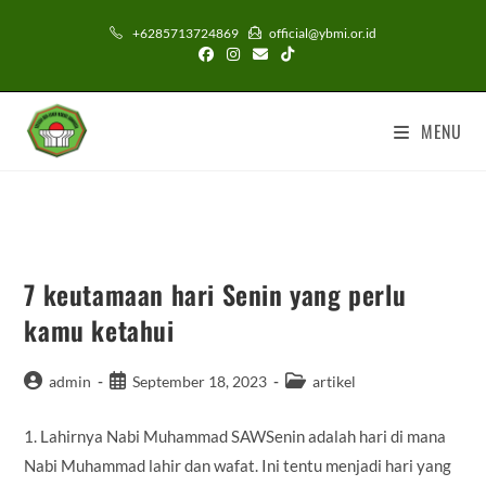
Skip
+6285713724869
official@ybmi.or.id
to
content
MENU
7 keutamaan hari Senin yang perlu
kamu ketahui
Post
Post
Post
admin
September 18, 2023
artikel
author:
published:
category:
1. Lahirnya Nabi Muhammad SAWSenin adalah hari di mana
Nabi Muhammad lahir dan wafat. Ini tentu menjadi hari yang